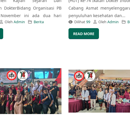
emen Kajian Sejarah Dan
(HUT) ke-74 Ikatan Dokter Indon
n DokterBidang Organisasi PB
Cabang Asmat menyelenggara
 November ini ada dua hari
penyuluhan kesehatan dan...
Oleh
Admin
Berita
Dilihat
99
Oleh
Admin
B
READ MORE