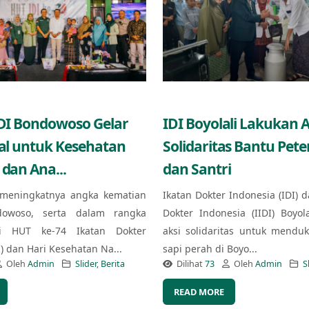
IDI Bondowoso Gelar
IDI Boyolali Lakukan A
ial untuk Kesehatan
Solidaritas Bantu Pet
 dan Ana...
dan Santri
meningkatnya angka kematian
Ikatan Dokter Indonesia (IDI) d
owoso, serta dalam rangka
Dokter Indonesia (IIDI) Boyol
i HUT ke-74 Ikatan Dokter
aksi solidaritas untuk mendu
I) dan Hari Kesehatan Na...
sapi perah di Boyo...
Oleh
Admin
Slider
,
Berita
Dilihat
73
Oleh
Admin
S
READ MORE