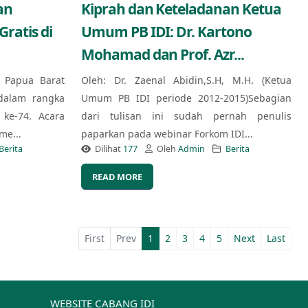
an
Kiprah dan Keteladanan Ketua
ratis di
Umum PB IDI: Dr. Kartono
Mohamad dan Prof. Azr...
) Papua Barat
Oleh: Dr. Zaenal Abidin,S.H, M.H. (Ketua
dalam rangka
Umum PB IDI periode 2012-2015)Sebagian
ke-74. Acara
dari tulisan ini sudah pernah penulis
me...
paparkan pada webinar Forkom IDI...
Berita
Dilihat
177
Oleh
Admin
Berita
READ MORE
First
Prev
1
2
3
4
5
Next
Last
WEBSITE CABANG IDI