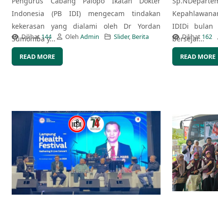
Pengurus Cabang Palopo Ikatan Dokter
Sp.NDepart
Indonesia (PB IDI) mengecam tindakan
Kepahlawana
kekerasan yang dialami oleh Dr Yordan
IDIDi bulan
Dilihat
144
Oleh
Admin
Slider
,
Berita
Dilihat
162
Sumomba y...
bersejar...
READ MORE
READ MORE