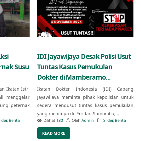
ksi
IDI Jayawijaya Desak Polisi Usut
ernak Susu
Tuntas Kasus Pemukulan
Dokter di Mamberamo...
an Ikatan Istri
Ikatan Dokter Indonesia (IDI) Cabang
ali menggelar
Jayawijaya meminta pihak kepolisian untuk
kung peternak
segera mengusut tuntas kasus pemukulan
yang menimpa dr. Yordan Sumomba,...
lider
,
Berita
Dilihat
130
Oleh
Admin
Slider
,
Berita
READ MORE