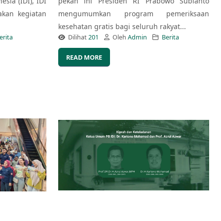
esia (IDI), IDI
pekan ini Presiden RI Prabowo Subianto
kan kegiatan
mengumumkan program pemeriksaan
kesehatan gratis bagi seluruh rakyat...
erita
Dilihat
201
Oleh
Admin
Berita
READ MORE