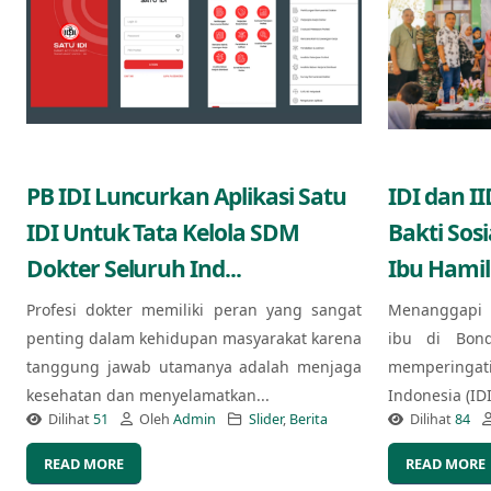
PB IDI Luncurkan Aplikasi Satu
IDI dan I
IDI Untuk Tata Kelola SDM
Bakti Sos
Dokter Seluruh Ind...
Ibu Hamil
Profesi dokter memiliki peran yang sangat
Menanggapi 
penting dalam kehidupan masyarakat karena
ibu di Bond
tanggung jawab utamanya adalah menjaga
memperingat
kesehatan dan menyelamatkan...
Indonesia (ID
Dilihat
51
Oleh
Admin
Slider
,
Berita
Dilihat
84
READ MORE
READ MORE