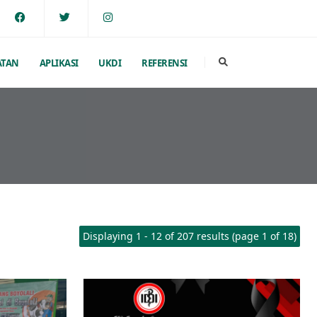
ATAN
APLIKASI
UKDI
REFERENSI
Displaying 1 - 12 of 207 results (page 1 of 18)