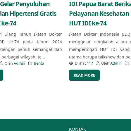
 Gelar Penyuluhan
IDI Papua Barat Berik
dan Hipertensi Gratis
Pelayanan Kesehatan G
 ke-74
HUT IDI ke-74
ri Ulang Tahun Ikatan Dokter
Ikatan Dokter Indonesia (IDI
IDI) ke-74 pada tahun 2024
menggelar rangkaian acara 
 dengan penuh semangat dan
memperingati HUT IDI yang 
berbagai wilayah, te...
utama berupa talkshow dan pe
Oleh
Admin
Berita
Dilihat
117
Oleh
Admin
READ MORE
KONTAK