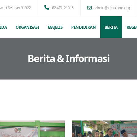
awesi Selatan 91922
+62 471-21015
admin@idipalopo.org
NDA
ORGANISASI
MAJELIS
PENDIDIKAN
BERITA
KEGI
Berita & Informasi