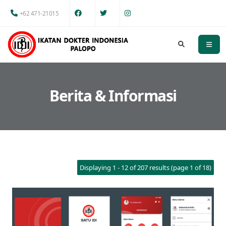
+62 471-21015
Berita & Informasi
Displaying 1 - 12 of 207 results (page 1 of 18)