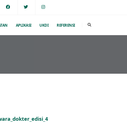
ATAN
APLIKASI
UKDI
REFERENSI
ara_dokter_edisi_4