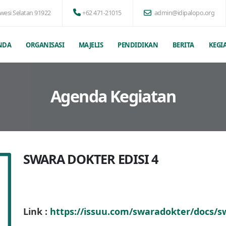
awesi Selatan 91922
+62 471-21015
admin@idipalopo.org
NDA
ORGANISASI
MAJELIS
PENDIDIKAN
BERITA
KEGI
Agenda Kegiatan
SWARA DOKTER EDISI 4
Link :
https://issuu.com/swaradokter/docs/sw