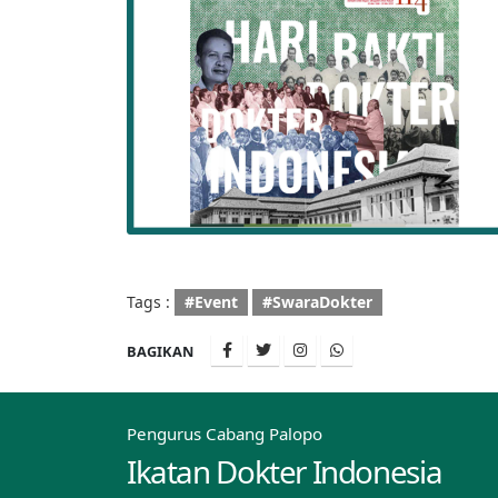
Tags :
#Event
#SwaraDokter
BAGIKAN
Pengurus Cabang Palopo
Ikatan Dokter Indonesia